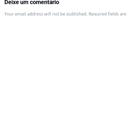
Deixe um comentário
Your email address will not be published. Required fields are
marked
*
Comment
Name
*
Email
*